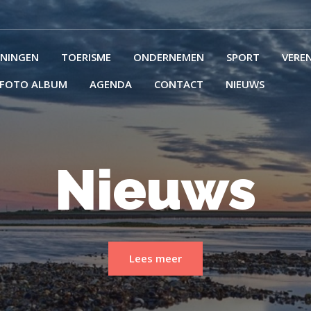
ENINGEN
TOERISME
ONDERNEMEN
SPORT
VERE
FOTO ALBUM
AGENDA
CONTACT
NIEUWS
Nieuws
Nieuws
Lees meer
Lees meer