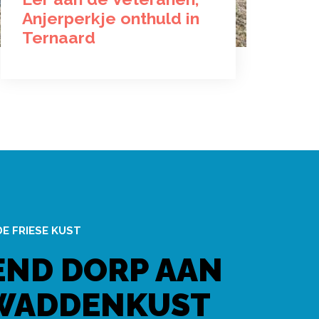
Anjerperkje onthuld in
Ternaard
DE FRIESE KUST
END DORP AAN
 WADDENKUST