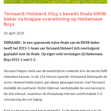
Ternaard/Holwerd JO15-1 bereikt finale KNVB-
beker na knappe overwinning op Harkemase
Boys
20 april 2025
TERNAARD - In een spannende halve finale van de KNVB-beker
heeft het JO15-1-team van Ternaard/Holwert zich overtuigend
geplaatst voor de finale. Op eigen veld versloegen zij Harkemase
Boys JO15-1 met 5-2.
Ternaard begon sterk aan de wedstrijd en creëerde al in de eerste helft
meerdere kansen. In de 15e minuut opende Mohamed Abduqadir de
score. Hoewel beide teams aan elkaar gewaagd waren, had Ternaard
duidelijk de overhand. Robin Dijkman verdubbelde de voorsprong in
de 30e minuut, waardoor de thuisploeg met een comfortabele 2-0
voorsprong de rust inging.
Kort na de pauze werd het duel beslist. In de derde minuut van de